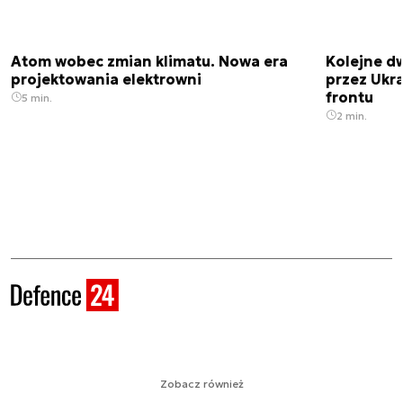
Atom wobec zmian klimatu. Nowa era
Kolejne d
projektowania elektrowni
przez Ukra
frontu
5 min.
2 min.
Zobacz również