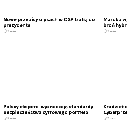
Nowe przepisy o psach w OSP trafią do
Maroko wy
prezydenta
broń hybr
3 min.
3 min.
Polscy eksperci wyznaczają standardy
Kradzież 
bezpieczeństwa cyfrowego portfela
Cyberprze
3 min.
2 min.