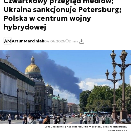
Czwartkowy przegląd mediów;
Ukraina sankcjonuje Petersburg;
Polska w centrum wojny
hybrydowej
AM
Artur Marciniak
04.06.2026
2 min.
Dym unoszący się nad Petersburgiem po ataku ukraińskich dronów
Autor. nexta / X