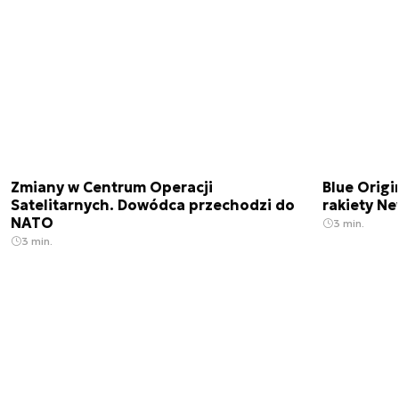
Zmiany w Centrum Operacji
Blue Origi
Satelitarnych. Dowódca przechodzi do
rakiety N
NATO
3 min.
3 min.