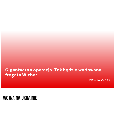
Gigantyczna operacja. Tak będzie wodowana
fregata Wicher
5 min.
4
Wojna na Ukrainie