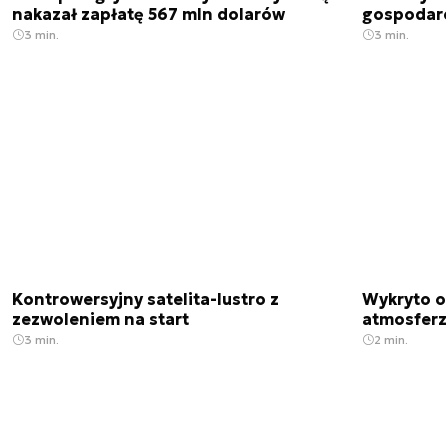
nakazał zapłatę 567 mln dolarów
gospodarek
3 min.
3 min.
Kontrowersyjny satelita-lustro z
Wykryto o
zezwoleniem na start
atmosfer
3 min.
2 min.