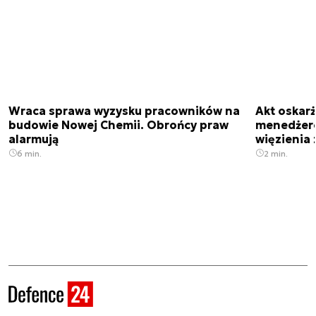
Wraca sprawa wyzysku pracowników na
Akt oskar
budowie Nowej Chemii. Obrońcy praw
menedżero
alarmują
więzienia z
6 min.
2 min.