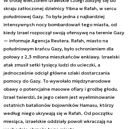
W środę wieczorem izraelskie czołgi zbliżyły się do
skraju zatłoczonej dzielnicy Yibna w Rafah, w sercu
południowej Gazy. To była jedna z najbardziej
intensywnych nocy bombardowań tego miasta, od
kiedy Izrael rozpoczął swoją ofensywę na terenie Gazy
— informuje Agencja Reutera. Rafah, miasto na
południowym krańcu Gazy, było schronieniem dla
połowy z 2,3 miliona mieszkańców enklawy. Izraelski
atak zmusił setki tysięcy ludzi do ucieczki, a
jednocześnie odciął główne szlaki dostarczania
pomocy do Gazy. To wywołało międzynarodowe
obawy o potencjalne masowe ofiary i groźbę głodu.
Izrael twierdzi, że jego celem jest wyeliminowanie
ostatnich batalionów bojowników Hamasu, którzy
według niego ukrywają się w Rafah. Od początku
miesiąca, izraelskie oddziały powoli wkraczają na