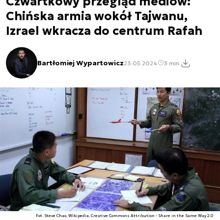
Czwartkowy przegląd mediów:
Chińska armia wokół Tajwanu,
Izrael wkracza do centrum Rafah
Bartłomiej Wypartowicz
23.05.2024
3 min.
Fot. Steve Chao, Wikipedia, Creative Commons Attribution - Share in the Same Way 2.0