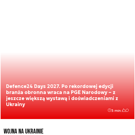
Defence24 Days 2027. Po rekordowej edycji
branża obronna wraca na PGE Narodowy – z
jeszcze większą wystawą i doświadczeniami z
Ukrainy
3 min.
Wojna na Ukrainie