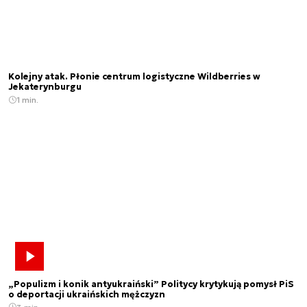
Kolejny atak. Płonie centrum logistyczne Wildberries w
Jekaterynburgu
1 min.
„Populizm i konik antyukraiński” Politycy krytykują pomysł PiS
o deportacji ukraińskich mężczyzn