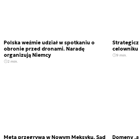
Polska weźmie udział w spotkaniu o
Strategic
obronie przed dronami. Naradę
celowniku 
organizują Niemcy
9 min.
2 min.
Meta przegrywa w Nowym Meksyku. Sąd
Domeny .ai