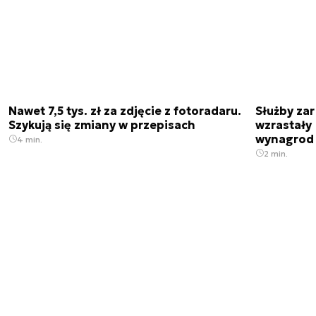
Nawet 7,5 tys. zł za zdjęcie z fotoradaru.
Służby zar
Szykują się zmiany w przepisach
wzrastały 
wynagrod
4 min.
2 min.