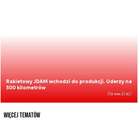
Rakietowy JDAM wchodzi do produkcji. Uderzy na
500 kilometrów
2 min.
5
Więcej tematów