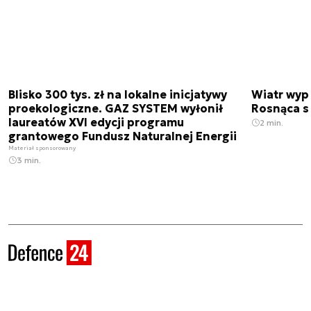
Blisko 300 tys. zł na lokalne inicjatywy
Wiatr wypi
proekologiczne. GAZ SYSTEM wyłonił
Rosnąca s
laureatów XVI edycji programu
2 min.
grantowego Fundusz Naturalnej Energii
Materiał sponsorowany
3 min.