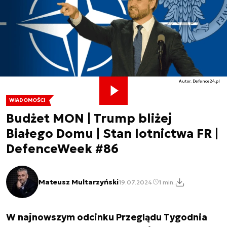
Autor. Defence24.pl
WIADOMOŚCI
Budżet MON | Trump bliżej
Białego Domu | Stan lotnictwa FR |
DefenceWeek #86
Mateusz Multarzyński
19.07.2024
1 min.
W najnowszym odcinku Przeglądu Tygodnia