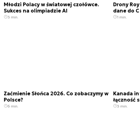
Młodzi Polacy w światowej czołówce.
Drony Roy
Sukces na olimpiadzie AI
dane do C
3 min.
1 min.
Zaćmienie Słońca 2026. Co zobaczymy w
Kanada in
Polsce?
łączność s
6 min.
3 min.