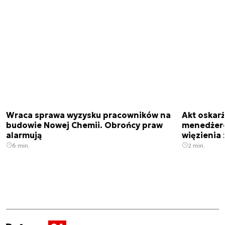
Wraca sprawa wyzysku pracowników na
Akt oskar
budowie Nowej Chemii. Obrońcy praw
menedżero
alarmują
więzienia z
6 min.
2 min.