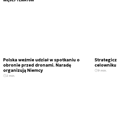
Polska weźmie udział w spotkaniu o
Strategic
obronie przed dronami. Naradę
celowniku 
organizują Niemcy
9 min.
2 min.