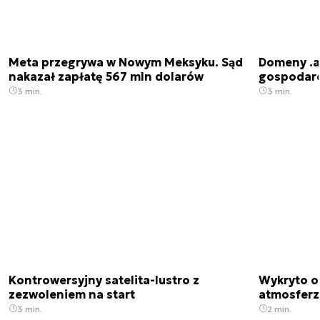
Meta przegrywa w Nowym Meksyku. Sąd
Domeny .ai
nakazał zapłatę 567 mln dolarów
gospodarek
3 min.
3 min.
Kontrowersyjny satelita-lustro z
Wykryto o
zezwoleniem na start
atmosfer
3 min.
2 min.