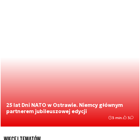
25 lat Dni NATO w Ostrawie. Niemcy głównym
partnerem jubileuszowej edycji
3 min.
3
Więcej tematów