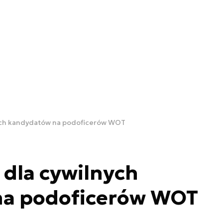
nych kandydatów na podoficerów WOT
 dla cywilnych
na podoficerów WOT