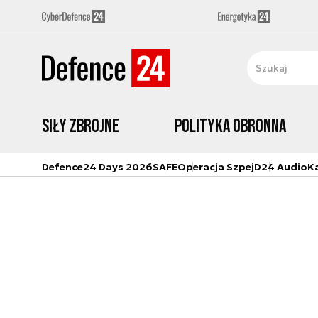
Siły zbrojne
Polityka obronna
Defence24 Days 2026
SAFE
Operacja Szpej
D24 Audio
K