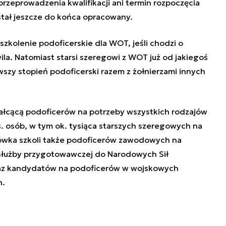
przeprowadzenia kwalifikacji ani termin rozpoczęcia
stał jeszcze do końca opracowany.
zkolenie podoficerskie dla WOT, jeśli chodzi o
la. Natomiast starsi szeregowi z WOT już od jakiegoś
rwszy stopień podoficerski razem z żołnierzami innych
ałcącą podoficerów na potrzeby wszystkich rodzajów
tys. osób, w tym ok. tysiąca starszych szeregowych na
cówka szkoli także podoficerów zawodowych na
y służby przygotowawczej do Narodowych Sił
raz kandydatów na podoficerów w wojskowych
h.