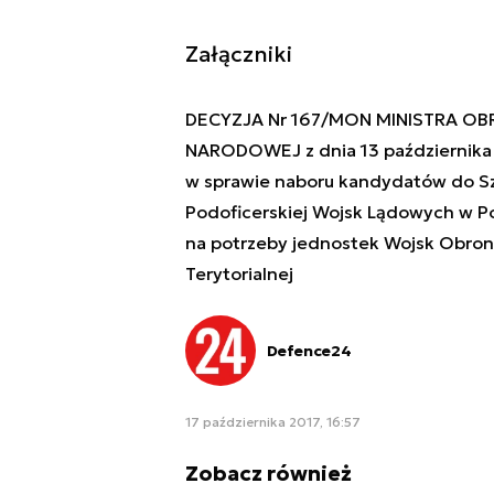
Załączniki
DECYZJA Nr 167/MON MINISTRA O
NARODOWEJ z dnia 13 października 
w sprawie naboru kandydatów do S
Podoficerskiej Wojsk Lądowych w P
na potrzeby jednostek Wojsk Obron
Terytorialnej
Defence24
17 października 2017, 16:57
Zobacz również