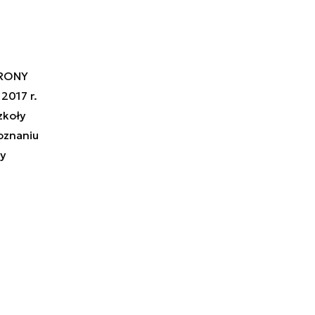
BRONY
2017 r.
zkoły
oznaniu
y