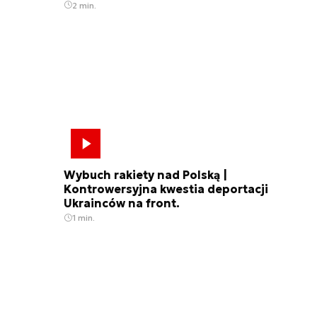
2 min.
Wybuch rakiety nad Polską |
Kontrowersyjna kwestia deportacji
Ukrainców na front.
1 min.