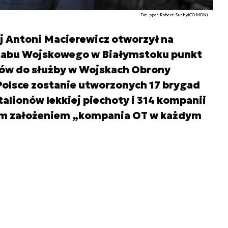
Fot. ppor. Robert Suchy(CO MON)
 Antoni Macierewicz otworzył na
tabu Wojskowego w Białymstoku punkt
ów do służby w Wojskach Obrony
Polsce zostanie utworzonych 17 brygad
talionów lekkiej piechoty i 314 kompanii
nym założeniem „kompania OT w każdym