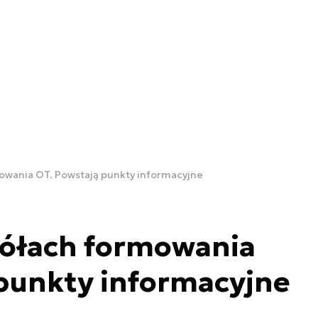
wania OT. Powstają punkty informacyjne
ółach formowania
punkty informacyjne