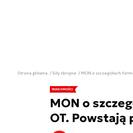
Strona główna
Siły zbrojne
MON o szczegółach formo
WIADOMOŚCI
MON o szczeg
OT. Powstają 