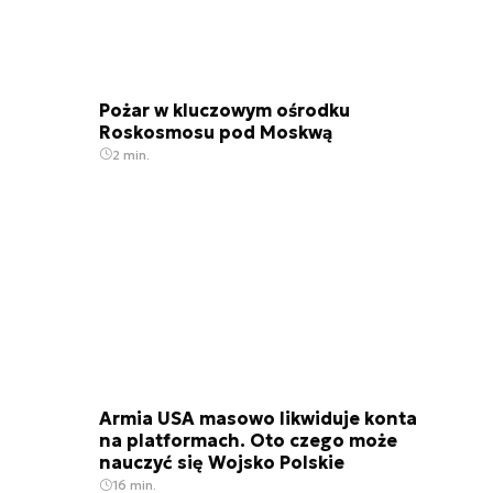
Pożar w kluczowym ośrodku
Roskosmosu pod Moskwą
2 min.
Armia USA masowo likwiduje konta
na platformach. Oto czego może
nauczyć się Wojsko Polskie
16 min.