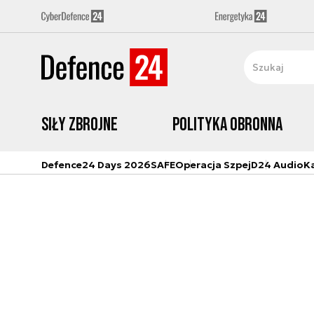
Siły zbrojne
Polityka obronna
Defence24 Days 2026
SAFE
Operacja Szpej
D24 Audio
K