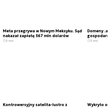
Meta przegrywa w Nowym Meksyku. Sąd
Domeny .ai
nakazał zapłatę 567 mln dolarów
gospodarek
3 min.
3 min.
Kontrowersyjny satelita-lustro z
Wykryto o