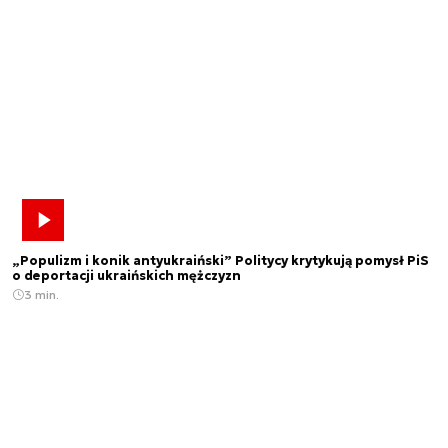
„Populizm i konik antyukraiński” Politycy krytykują pomysł PiS
o deportacji ukraińskich mężczyzn
3 min.