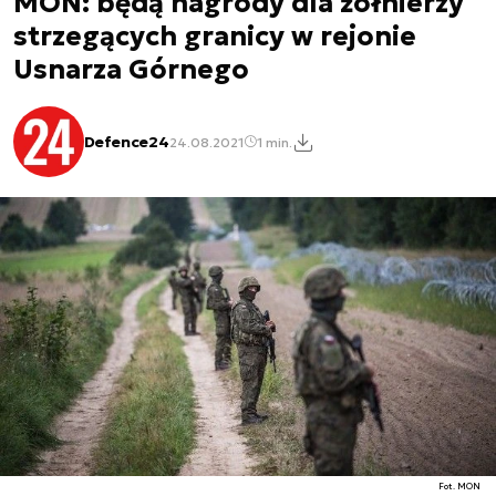
MON: będą nagrody dla żołnierzy
strzegących granicy w rejonie
Usnarza Górnego
Defence24
24.08.2021
1 min.
Fot. MON