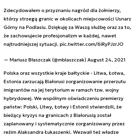
Zdecydowałem o przyznaniu nagród dla żołnierzy,
którzy strzegą granic w okolicach miejscowości Usnarz
Górny na Podlasiu. Dziękuję za Waszą służbę oraz za to,
że zachowujecie profesjonalizm w każdej, nawet
najtrudniejszej sytuacji.
pic.twitter.com/6iRyPJzrJO
— Mariusz Błaszczak (@mblaszczak)
August 24, 2021
Polska oraz wszystkie kraje bałtyckie - Litwa, Łotwa,
Estonia zarzucają Białorusi zorganizowanie przerzutu
imigrantów na jej terytorium w ramach tzw. wojny
hybrydowej. We wspólnym oświadczeniu premierzy
państw: Polski, Litwy, Łotwy i Estonii stwierdzili, że
bieżący kryzys na granicach z Białorusią został
zaplanowany i systematycznie zorganizowany przez
reżim Alaksandra Łukaszenki. Wezwali też władze