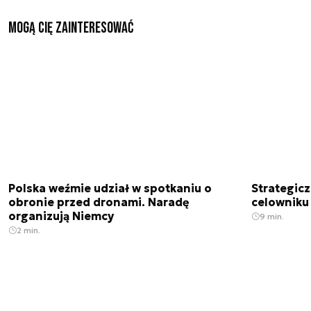
Mogą Cię zainteresować
Polska weźmie udział w spotkaniu o
Strategic
obronie przed dronami. Naradę
celowniku 
organizują Niemcy
9 min.
2 min.