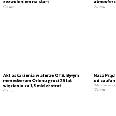
zezwoleniem na start
atmosfer
3 min.
2 min.
Akt oskarżenia w aferze OTS. Byłym
Nasz Prąd
menedżerom Orlenu grozi 25 lat
od zaufan
więzienia za 1,5 mld zł strat
Materiał sponsorow
2 min.
2 min.