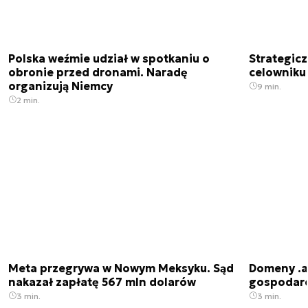
Polska weźmie udział w spotkaniu o
Strategic
obronie przed dronami. Naradę
celowniku 
organizują Niemcy
9 min.
2 min.
Meta przegrywa w Nowym Meksyku. Sąd
Domeny .ai
nakazał zapłatę 567 mln dolarów
gospodarek
3 min.
3 min.