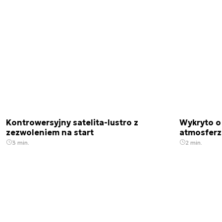
Kontrowersyjny satelita-lustro z
Wykryto o
zezwoleniem na start
atmosfer
3 min.
2 min.