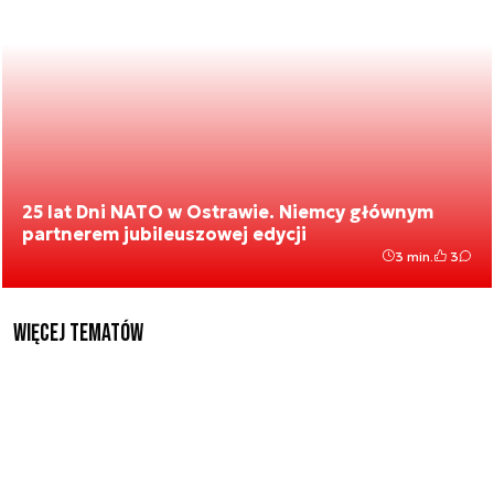
25 lat Dni NATO w Ostrawie. Niemcy głównym
partnerem jubileuszowej edycji
3 min.
3
Więcej tematów