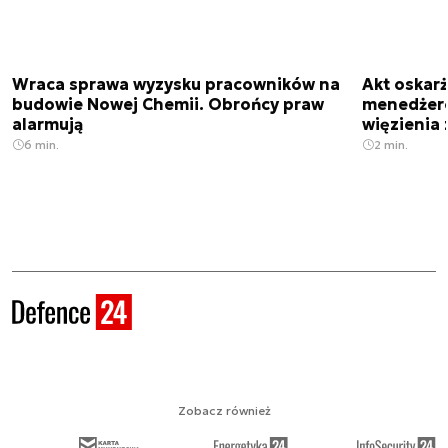
Wraca sprawa wyzysku pracowników na
Akt oskar
budowie Nowej Chemii. Obrońcy praw
menedżero
alarmują
więzienia z
6 min.
2 min.
Zobacz również