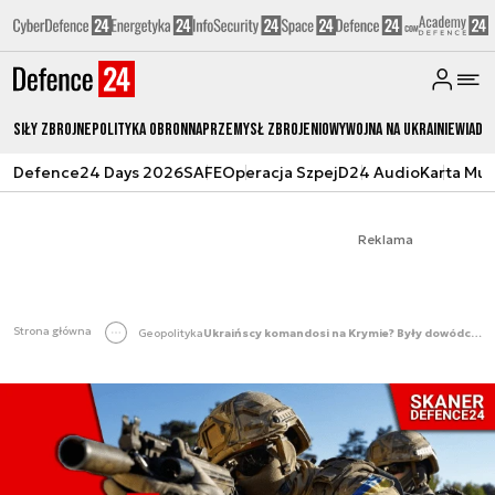
Siły zbrojne
Polityka obronna
Przemysł Zbrojeniowy
Wojna na Ukrainie
Wiado
Defence24 Days 2026
SAFE
Operacja Szpej
D24 Audio
Karta Mu
Reklama
Strona główna
Geopolityka
Ukraińscy komandosi na Krymie? Były dowódca GROM-u: Są świetnie wyszkoleni [SKANER Defence24]