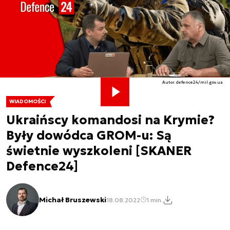
Autor. defence24/mil.gov.ua
WIADOMOŚCI
Ukraińscy komandosi na Krymie?
Były dowódca GROM-u: Są
świetnie wyszkoleni [SKANER
Defence24]
Michał Bruszewski
18.08.2022
1 min.