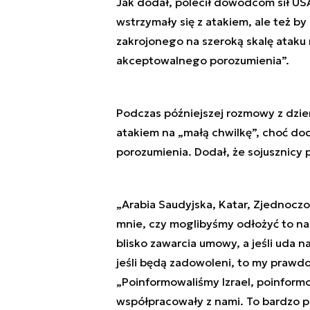
Jak dodał, polecił dowódcom sił US
wstrzymały się z atakiem, ale też 
zakrojonego na szeroką skalę ataku 
akceptowalnego porozumienia”.
Podczas późniejszej rozmowy z dzie
atakiem na „małą chwilkę”, choć doda
porozumienia. Dodał, że sojusznicy p
„Arabia Saudyjska, Katar, Zjednoczo
mnie, czy moglibyśmy odłożyć to na 
blisko zawarcia umowy, a jeśli uda na
jeśli będą zadowoleni, to my prawd
„Poinformowaliśmy Izrael, poinform
współpracowały z nami. To bardzo p