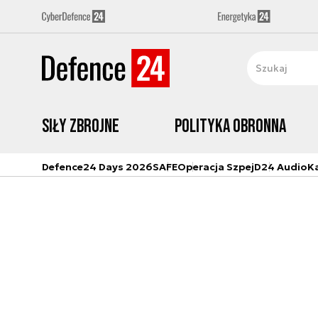
Siły zbrojne
Polityka obronna
Defence24 Days 2026
SAFE
Operacja Szpej
D24 Audio
K