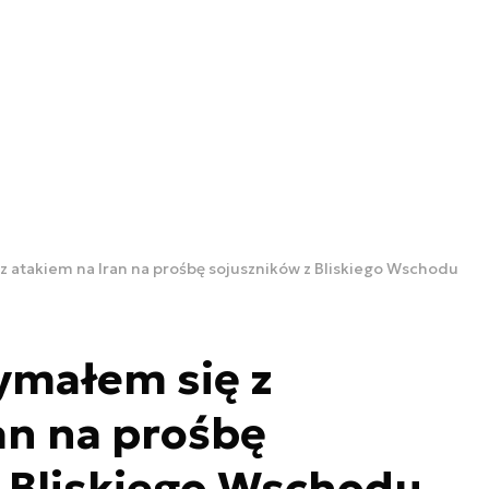
z atakiem na Iran na prośbę sojuszników z Bliskiego Wschodu
ymałem się z
an na prośbę
 Bliskiego Wschodu