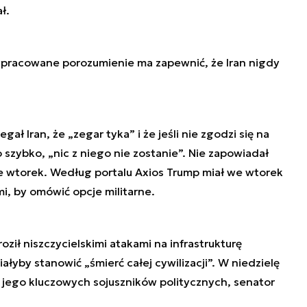
ł.
wypracowane porozumienie ma zapewnić, że Iran nigdy
ał Iran, że „zegar tyka” i że jeśli nie zgodzi się na
zybko, „nic z niego nie zostanie”. Nie zapowiadał
e wtorek. Według portalu Axios Trump miał we wtorek
, by omówić opcje militarne.
ził niszczycielskimi atakami na infrastrukturę
ałyby stanowić „śmierć całej cywilizacji”. W niedzielę
 jego kluczowych sojuszników politycznych, senator