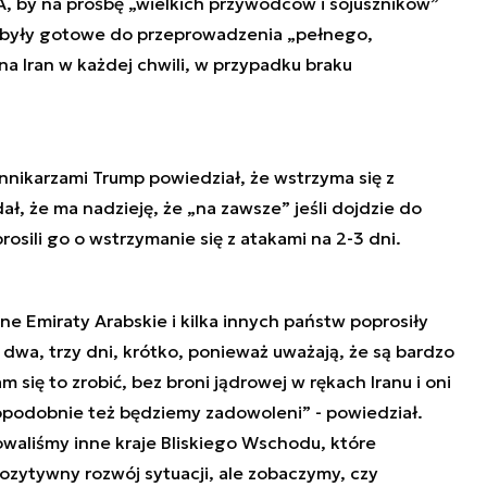
A, by na prośbę „wielkich przywódców i sojuszników”
by były gotowe do przeprowadzenia „pełnego,
na Iran w każdej chwili, w przypadku braku
nnikarzami Trump powiedział, że wstrzyma się z
ł, że ma nadzieję, że „na zawsze” jeśli dojdzie do
rosili go o wstrzymanie się z atakami na 2-3 dni.
ne Emiraty Arabskie i kilka innych państw poprosiły
dwa, trzy dni, krótko, ponieważ uważają, że są bardzo
m się to zrobić, bez broni jądrowej w rękach Iranu i oni
opodobnie też będziemy zadowoleni” - powiedział.
owaliśmy inne kraje Bliskiego Wschodu, które
ozytywny rozwój sytuacji, ale zobaczymy, czy