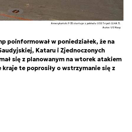
Amerykański F-35 startuje z pokładu USS Tripoli (LHA 7).
Autor. US Navy
p poinformował w poniedziałek, że na
audyjskiej, Kataru i Zjednoczonych
mał się z planowanym na wtorek atakiem
e kraje te poprosiły o wstrzymanie się z