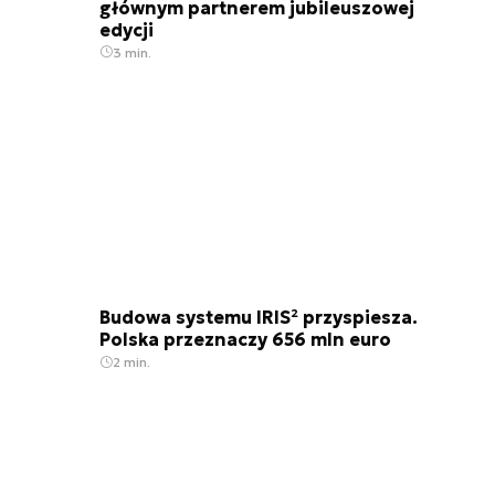
głównym partnerem jubileuszowej
edycji
3 min.
Budowa systemu IRIS² przyspiesza.
Polska przeznaczy 656 mln euro
2 min.