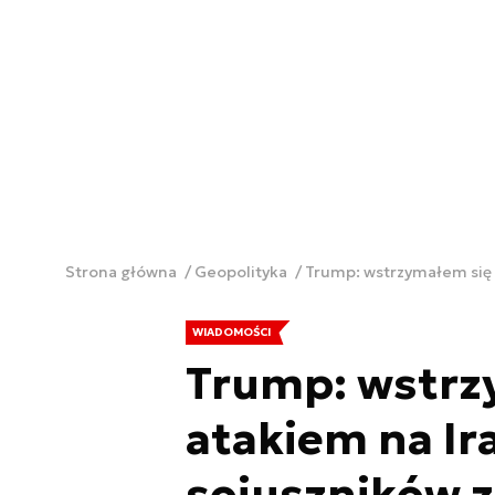
Strona główna
Geopolityka
Trump: wstrzymałem się 
WIADOMOŚCI
Trump: wstrz
atakiem na Ir
sojuszników z