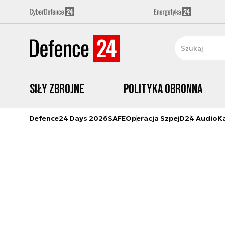
Siły zbrojne
Polityka obronna
Defence24 Days 2026
SAFE
Operacja Szpej
D24 Audio
K