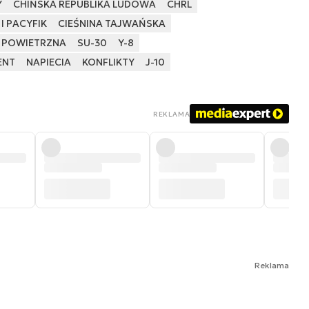
Y
CHIŃSKA REPUBLIKA LUDOWA
CHRL
I PACYFIK
CIEŚNINA TAJWAŃSKA
 POWIETRZNA
SU-30
Y-8
ENT
NAPIECIA
KONFLIKTY
J-10
REKLAMA
Reklama