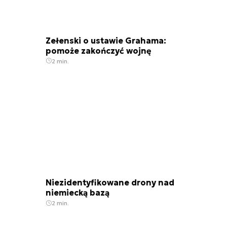
Zełenski o ustawie Grahama:
pomoże zakończyć wojnę
2 min.
Niezidentyfikowane drony nad
niemiecką bazą
2 min.