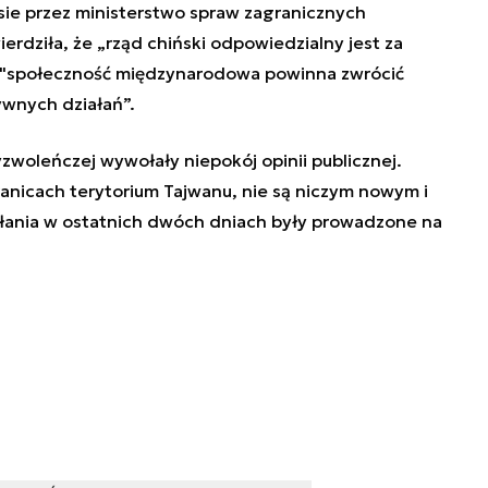
ie przez ministerstwo spraw zagranicznych
erdziła, że „rząd chiński odpowiedzialny jest za
" a "społeczność międzynarodowa powinna zwrócić
ywnych działań”.
zwoleńczej wywołały niepokój opinii publicznej.
anicach terytorium Tajwanu, nie są niczym nowym i
iałania w ostatnich dwóch dniach były prowadzone na