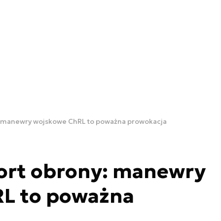
y: manewry wojskowe ChRL to poważna prowokacja
sort obrony: manewry
L to poważna