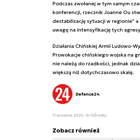
Podczas zwołanej w tym samym czas
konferencji, rzecznik Joanne Ou stwi
destabilizację sytuacji w regionie
uwagę na intensyfikację tych agres
Działania Chińskiej Armii Ludowo-Wy
Prowokacje chińskiego wojska na gr
nie należą do rzadkości, jednak dz
większą niż dotychczasowo skalę.
Defence24
11 września 2020, 15:13
Źródło:
Zobacz również