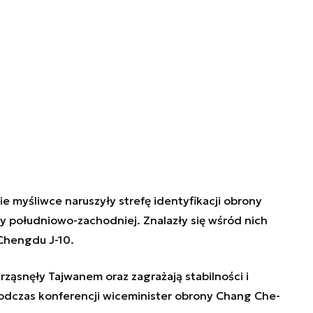
e myśliwce naruszyły strefę identyfikacji obrony
y południowo-zachodniej. Znalazły się wśród nich
 Chengdu J-10.
rząsnęły Tajwanem oraz zagrażają stabilności i
podczas konferencji wiceminister obrony Chang Che-