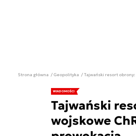
Strona główna
Geopolityka
Tajwański resort obron
WIADOMOŚCI
Tajwański re
wojskowe ChR
prowokacja