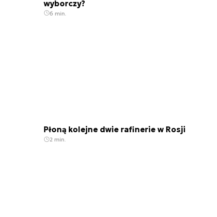
wyborczy?
6 min.
Płoną kolejne dwie rafinerie w Rosji
2 min.