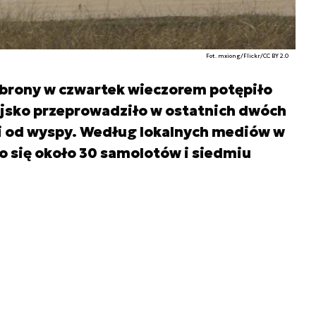
Fot. mxiong/Flickr/CC BY 2.0
brony w czwartek wieczorem potępiło
ojsko przeprowadziło w ostatnich dwóch
ci od wyspy. Według lokalnych mediów w
 się około 30 samolotów i siedmiu