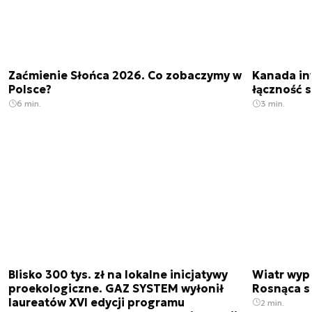
Zaćmienie Słońca 2026. Co zobaczymy w
Kanada in
Polsce?
łączność s
6 min.
3 min.
Blisko 300 tys. zł na lokalne inicjatywy
Wiatr wypi
proekologiczne. GAZ SYSTEM wyłonił
Rosnąca s
laureatów XVI edycji programu
2 min.