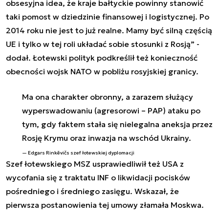
obsesyjna idea, że kraje bałtyckie powinny stanowić
taki pomost w dziedzinie finansowej i logistycznej. Po
2014 roku nie jest to już realne. Mamy być silną częścią
UE i tylko w tej roli układać sobie stosunki z Rosją” -
dodał. Łotewski polityk podkreślił też konieczność
obecności wojsk NATO w pobliżu rosyjskiej granicy.
Ma ona charakter obronny, a zarazem służący
wyperswadowaniu (agresorowi – PAP) ataku po
tym, gdy faktem stała się nielegalna aneksja przez
Rosję Krymu oraz inwazja na wschód Ukrainy.
Edgars Rinkēvičs szef łotewskiej dyplomacji
Szef łotewskiego MSZ usprawiedliwił też USA z
wycofania się z traktatu INF o likwidacji pocisków
pośredniego i średniego zasięgu. Wskazał, że
pierwsza postanowienia tej umowy złamała Moskwa.