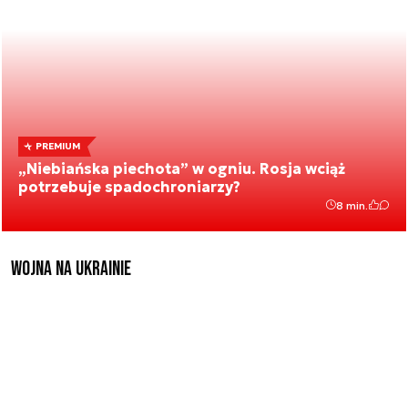
PREMIUM
„Niebiańska piechota” w ogniu. Rosja wciąż
potrzebuje spadochroniarzy?
8 min.
Wojna na Ukrainie