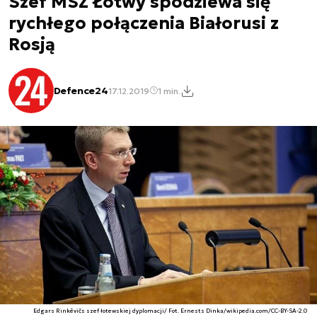
Szef MSZ Łotwy spodziewa się
rychłego połączenia Białorusi z
Rosją
Defence24
17.12.2019
1 min.
Edgars Rinkēvičs szef łotewskiej dyplomacji/ Fot. Ernests Dinka/wikipedia.com/CC-BY-SA-2.0