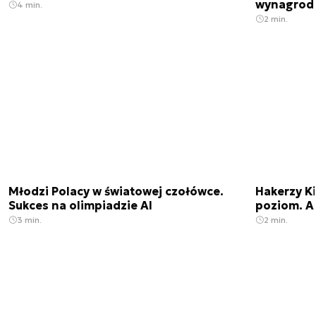
wynagrod
4 min.
2 min.
Młodzi Polacy w światowej czołówce.
Hakerzy K
Sukces na olimpiadzie AI
poziom. AI
3 min.
2 min.