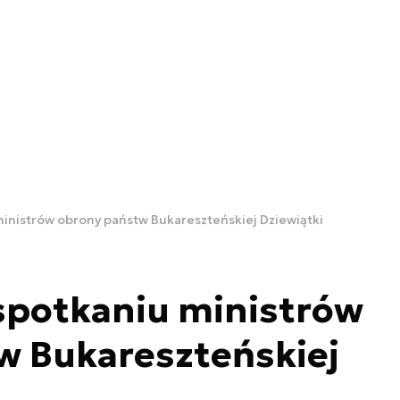
inistrów obrony państw Bukareszteńskiej Dziewiątki
spotkaniu ministrów
w Bukareszteńskiej