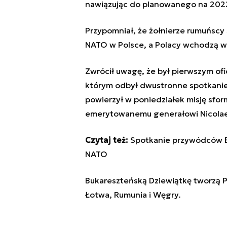
nawiązując do planowanego na 2022
Przypomniał, że żołnierze rumuńscy
NATO w Polsce, a Polacy wchodzą w
Zwrócił uwagę, że był pierwszym of
którym odbył dwustronne spotkanie
powierzył w poniedziałek misję sf
emerytowanemu generałowi Nicolae C
Czytaj też:
Spotkanie przywódców B
NATO
Bukareszteńską Dziewiątkę tworzą Po
Łotwa, Rumunia i Węgry.