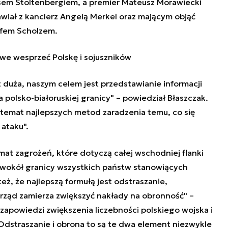
em Stoltenbergiem, a premier Mateusz Morawiecki
mawiał z kanclerz Angelą Merkel oraz mającym objąć
afem Scholzem.
e wesprzeć Polskę i sojuszników
duża, naszym celem jest przedstawianie informacji
a polsko-białoruskiej granicy" – powiedział Błaszczak.
 temat najlepszych metod zaradzenia temu, co się
ataku".
at zagrożeń, które dotyczą całej wschodniej flanki
 wokół granicy wszystkich państw stanowiących
ż, że najlepszą formułą jest odstraszanie,
 rząd zamierza zwiększyć nakłady na obronność" –
zapowiedzi zwiększenia liczebności polskiego wojska i
dstraszanie i obrona to są te dwa element niezwykle