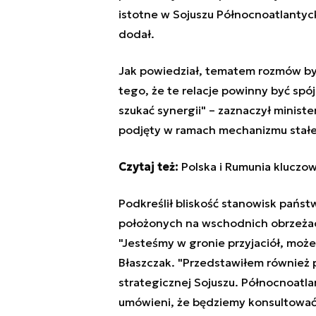
istotne w Sojuszu Północnoatlantyc
dodał.
Jak powiedział, tematem rozmów był
tego, że te relacje powinny być spó
szukać synergii" – zaznaczył ministe
podjęty w ramach mechanizmu stałe
Czytaj też:
Polska i Rumunia kluczo
Podkreślił bliskość stanowisk państ
położonych na wschodnich obrzeżac
"Jesteśmy w gronie przyjaciół, może
Błaszczak. "Przedstawiłem również 
strategicznej Sojuszu. Północnoatl
umówieni, że będziemy konsultować