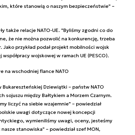
kim, które stanowią o naszym bezpieczeństwie" –
y także relacje NATO-UE. "Byliśmy zgodni co do
jne, że nie można pozwolić na konkurencję, trzeba
r. Jako przykład podał projekt mobilności wojsk
j współpracy wojskowej w ramach UE (PESCO).
we na wschodniej flance NATO
w Bukareszteńskiej Dziewiątki – państw NATO
h sojuszu między Bałtykiem a Morzem Czarnym.
my liczyć na siebie wzajemnie" – powiedział
polskie uwagi dotyczące nowej koncepcji
antyckiego, wymieniliśmy uwagi, oceny, jesteśmy
 nasze stanowiska" – powiedział szef MON,