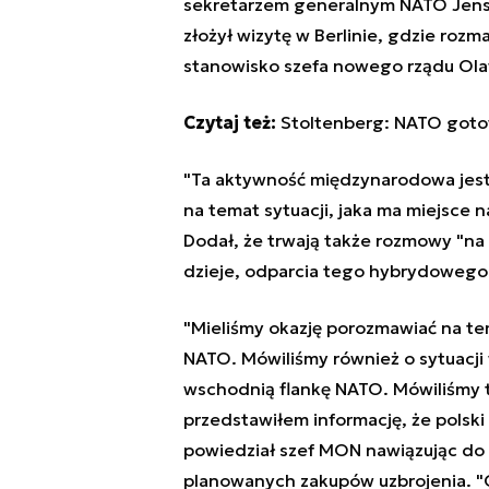
sekretarzem generalnym NATO Jens
złożył wizytę w Berlinie, gdzie roz
stanowisko szefa nowego rządu Ol
Czytaj też:
Stoltenberg: NATO gotow
"Ta aktywność międzynarodowa jest 
na temat sytuacji, jaka ma miejsce n
Dodał, że trwają także rozmowy "na
dzieje, odparcia tego hybrydowego 
"Mieliśmy okazję porozmawiać na tem
NATO. Mówiliśmy również o sytuacji
wschodnią flankę NATO. Mówiliśmy te
przedstawiłem informację, że polski
powiedział szef MON nawiązując do 
planowanych zakupów uzbrojenia. "O