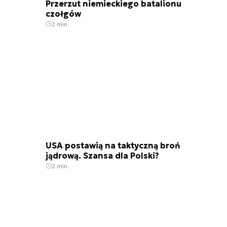
Przerzut niemieckiego batalionu
czołgów
2 min.
USA postawią na taktyczną broń
jądrową. Szansa dla Polski?
2 min.