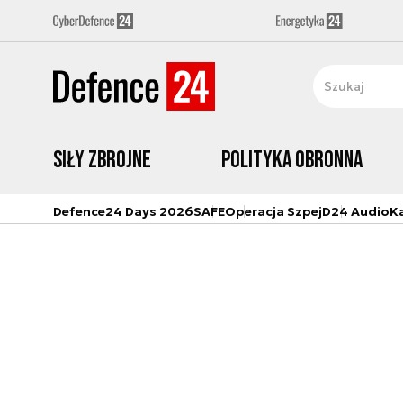
Siły zbrojne
Polityka obronna
Defence24 Days 2026
SAFE
Operacja Szpej
D24 Audio
K