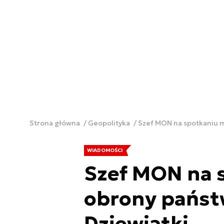
Strona główna
Geopolityka
Szef MON na spotkaniu m
WIADOMOŚCI
Szef MON na 
obrony państ
Dziewiątki