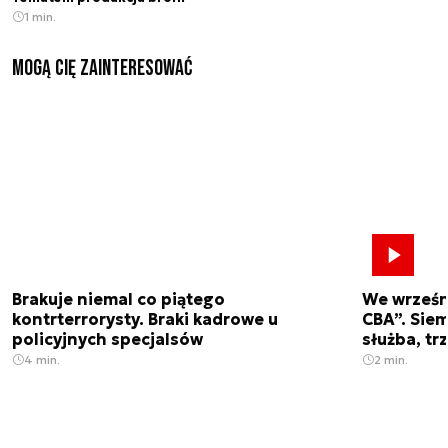
1 min.
Mogą Cię zainteresować
Brakuje niemal co piątego
We wrześn
kontrterrorysty. Braki kadrowe u
CBA”. Siem
policyjnych specjalsów
służba, tr
4 min.
2 min.