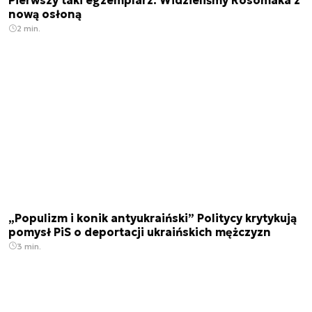
Pierwszy taki egzemplarz. Widzieliśmy Rosomaka z
nową osłoną
2 min.
„Populizm i konik antyukraiński” Politycy krytykują
pomysł PiS o deportacji ukraińskich mężczyzn
3 min.