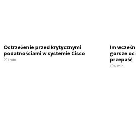
Ostrzeżenie przed krytycznymi
Im wcześni
podatnościami w systemie Cisco
gorsze oc
przepaść
1 min.
4 min.