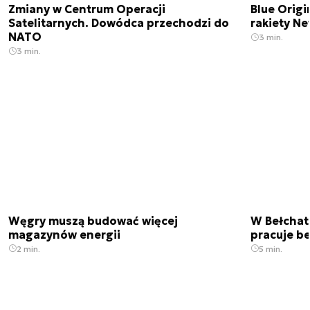
Zmiany w Centrum Operacji
Blue Origi
Satelitarnych. Dowódca przechodzi do
rakiety N
NATO
3 min.
3 min.
Węgry muszą budować więcej
W Bełchato
magazynów energii
pracuje b
2 min.
5 min.