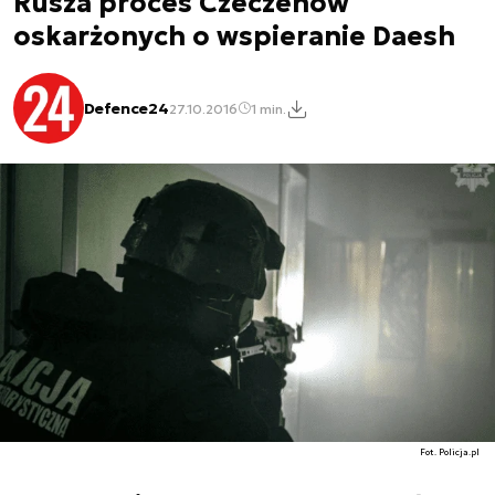
Rusza proces Czeczenów
oskarżonych o wspieranie Daesh
Defence24
27.10.2016
1 min.
Fot. Policja.pl