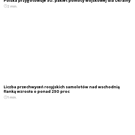
Polska przygotowuje 50. pakiet pomocy wojskowej dla Ukrainy
2 min.
Liczba przechwyceń rosyjskich samolotów nad wschodnią
flanką wzrosła o ponad 250 proc
1 min.