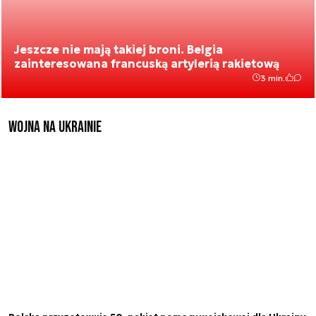
Jeszcze nie mają takiej broni. Belgia
zainteresowana francuską artylerią rakietową
3 min.
Wojna na Ukrainie