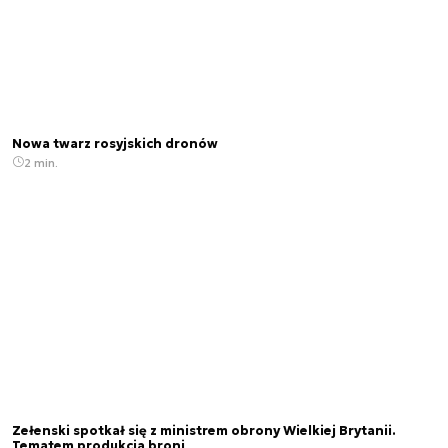
Nowa twarz rosyjskich dronów
2 min.
Zełenski spotkał się z ministrem obrony Wielkiej Brytanii.
Tematem produkcja broni