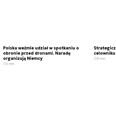
Polska weźmie udział w spotkaniu o
Strategic
obronie przed dronami. Naradę
celowniku 
organizują Niemcy
9 min.
2 min.