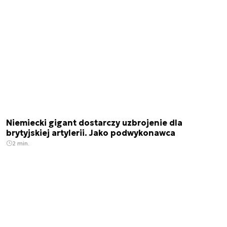
Niemiecki gigant dostarczy uzbrojenie dla
brytyjskiej artylerii. Jako podwykonawca
2 min.