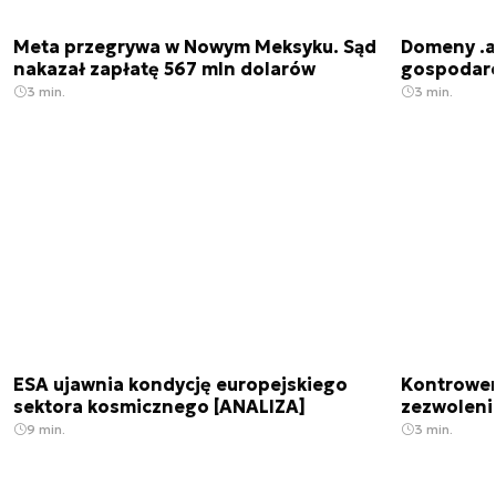
Meta przegrywa w Nowym Meksyku. Sąd
Domeny .ai
nakazał zapłatę 567 mln dolarów
gospodarek
3 min.
3 min.
ESA ujawnia kondycję europejskiego
Kontrowers
sektora kosmicznego [ANALIZA]
zezwoleni
9 min.
3 min.