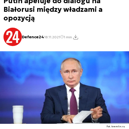
Putin apeluje do dialogu na
Białorusi między władzami a
opozycją
Defence24
18.11.2021
1 min.
Fot. kremlin.ru