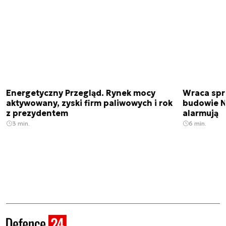
Energetyczny Przegląd. Rynek mocy
Wraca spr
aktywowany, zyski firm paliwowych i rok
budowie N
z prezydentem
alarmują
3 min.
6 min.