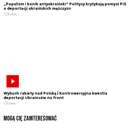
„Populizm i konik antyukraiński” Politycy krytykują pomysł PiS
o deportacji ukraińskich mężczyzn
3 min.
Wybuch rakiety nad Polską | Kontrowersyjna kwestia
deportacji Ukrainców na front
1 min.
Mogą Cię zainteresować