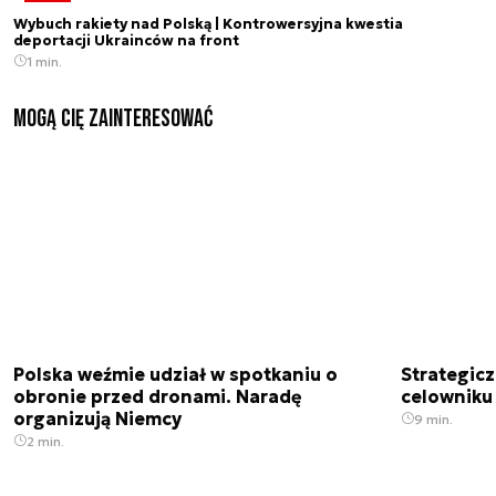
Wybuch rakiety nad Polską | Kontrowersyjna kwestia
deportacji Ukrainców na front
1 min.
Mogą Cię zainteresować
Polska weźmie udział w spotkaniu o
Strategic
obronie przed dronami. Naradę
celowniku 
organizują Niemcy
9 min.
2 min.