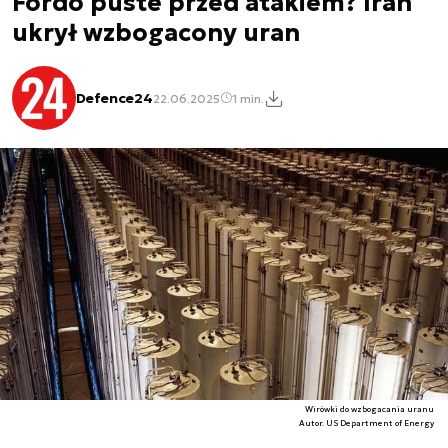
Fordo puste przed atakiem? Iran
ukrył wzbogacony uran
Defence24
22.06.2025
1 min.
Wirówki do wzbogacania uranu
Autor. US Department of Energy