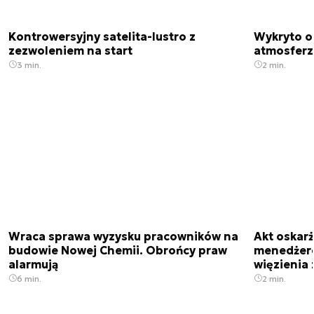
Kontrowersyjny satelita-lustro z
Wykryto o
zezwoleniem na start
atmosfer
3 min.
2 min.
Wraca sprawa wyzysku pracowników na
Akt oskar
budowie Nowej Chemii. Obrońcy praw
menedżero
alarmują
więzienia z
6 min.
2 min.