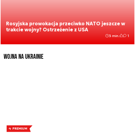
Rosyjska prowokacja przeciwko NATO jeszcze w
trakcie wojny? Ostrzeżenie z USA
3 min.
1
Wojna na Ukrainie
PREMIUM