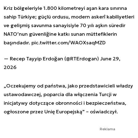
Kriz bölgeleriyle 1.800 kilometreyi aşan kara sınırına
sahip Türkiye; güçlü ordusu, modern askerî kabiliyetleri
ve gelişmiş savunma sanayisiyle 70 yılı aşkın süredir
NATO’nun güvenliğine katkı sunan müttefiklerin
başındadır.
pic.twitter.com/WAOXsaqMZD
— Recep Tayyip Erdoğan (@RTErdogan)
June 29,
2026
„Oczekujemy od państwa, jako przedstawicieli władzy
ustawodawczej, poparcia dla włączenia Turcji w
inicjatywy dotyczące obronności i bezpieczeństwa,
ogłoszone przez Unię Europejską” – oświadczył.
Reklama