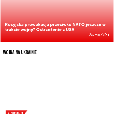
Rosyjska prowokacja przeciwko NATO jeszcze w
trakcie wojny? Ostrzeżenie z USA
3 min.
1
Wojna na Ukrainie
PREMIUM