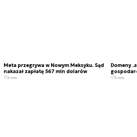
Meta przegrywa w Nowym Meksyku. Sąd
Domeny .ai
nakazał zapłatę 567 mln dolarów
gospodarek
3 min.
3 min.