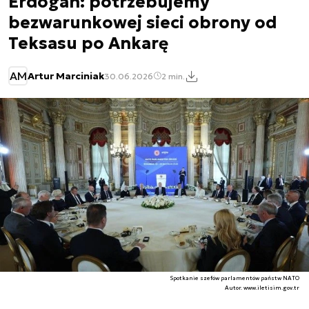
Erdogan: potrzebujemy
bezwarunkowej sieci obrony od
Teksasu po Ankarę
AM
Artur Marciniak
30.06.2026
2 min.
Spotkanie szefów parlamentów państw NATO
Autor. www.iletisim.gov.tr