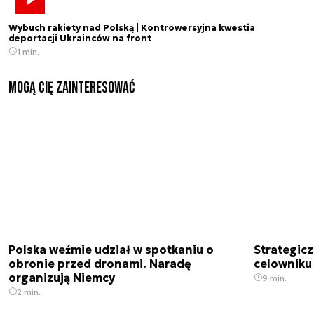
Wybuch rakiety nad Polską | Kontrowersyjna kwestia
deportacji Ukrainców na front
1 min.
Mogą Cię zainteresować
Polska weźmie udział w spotkaniu o
Strategic
obronie przed dronami. Naradę
celowniku 
organizują Niemcy
9 min.
2 min.