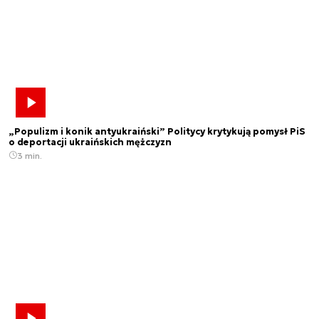
„Populizm i konik antyukraiński” Politycy krytykują pomysł PiS
o deportacji ukraińskich mężczyzn
3 min.