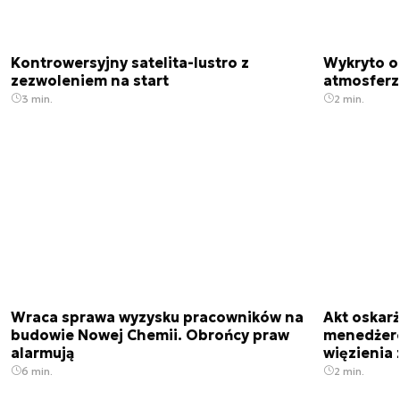
Kontrowersyjny satelita-lustro z
Wykryto o
zezwoleniem na start
atmosfer
3 min.
2 min.
Wraca sprawa wyzysku pracowników na
Akt oskar
budowie Nowej Chemii. Obrońcy praw
menedżero
alarmują
więzienia z
6 min.
2 min.