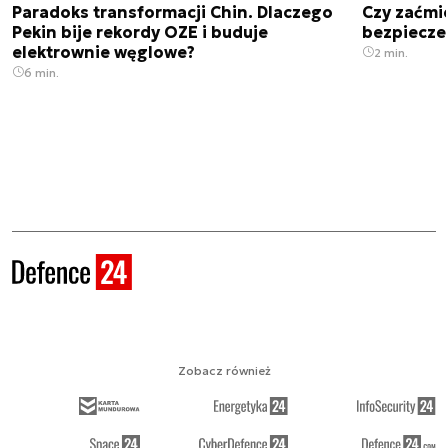
Paradoks transformacji Chin. Dlaczego
Czy zaćmi
Pekin bije rekordy OZE i buduje
bezpiecze
elektrownie węglowe?
2 min.
6 min.
Zobacz również