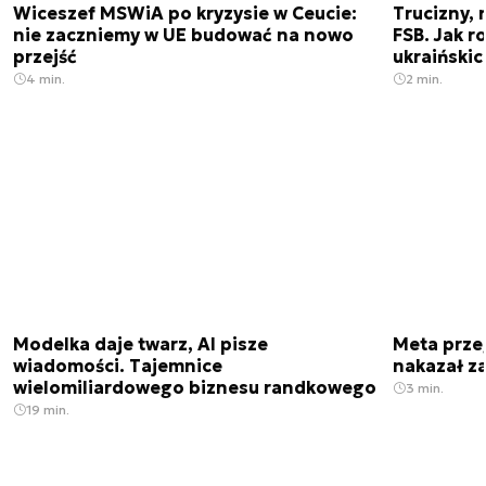
Wiceszef MSWiA po kryzysie w Ceucie:
Trucizny, 
nie zaczniemy w UE budować na nowo
FSB. Jak r
przejść
ukraiński
4 min.
2 min.
Modelka daje twarz, AI pisze
Meta prze
wiadomości. Tajemnice
nakazał z
wielomiliardowego biznesu randkowego
3 min.
19 min.