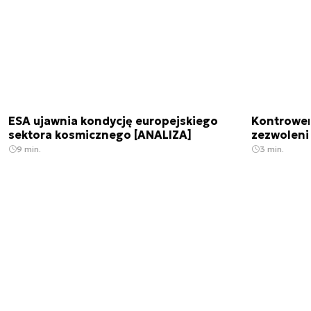
ESA ujawnia kondycję europejskiego
Kontrowers
sektora kosmicznego [ANALIZA]
zezwoleni
9 min.
3 min.