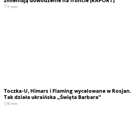
zmieniają dowodzenie na froncie [RAPORT]
7 min.
Toczka-U, Himars i Flaming wycelowane w Rosjan.
Tak działa ukraińska „Święta Barbara”
9 min.