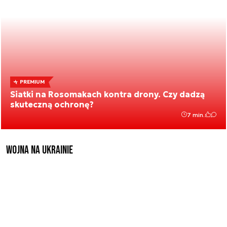
PREMIUM
Siatki na Rosomakach kontra drony. Czy dadzą
skuteczną ochronę?
7 min.
Wojna na Ukrainie