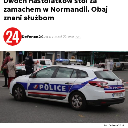
Dwóch nastolatków stoi za
zamachem w Normandii. Obaj
znani służbom
Defence24
28.07.2016
1 min.
Fot. Defence24.pl