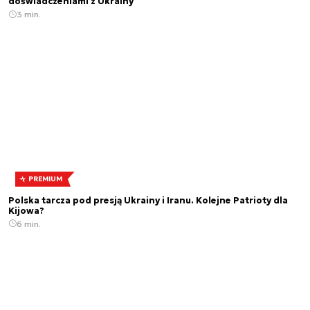
doświadczeniami z Ukrainy
3 min.
PREMIUM
Polska tarcza pod presją Ukrainy i Iranu. Kolejne Patrioty dla
Kijowa?
6 min.