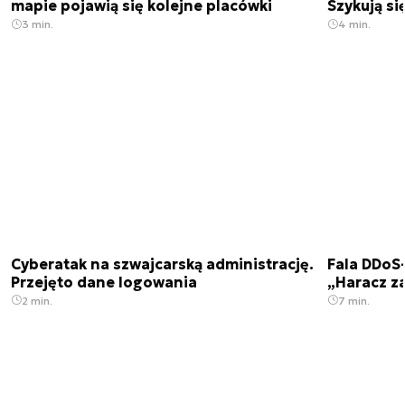
mapie pojawią się kolejne placówki
Szykują si
3 min.
4 min.
Cyberatak na szwajcarską administrację.
Fala DDoS-
Przejęto dane logowania
„Haracz z
2 min.
7 min.