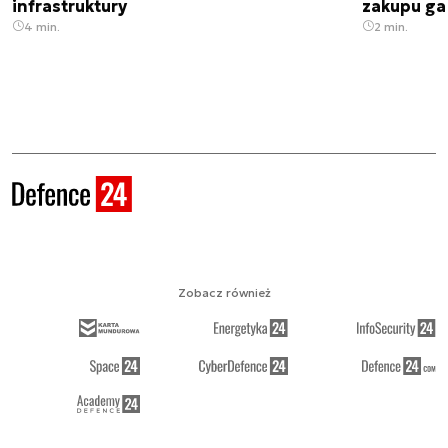
infrastruktury
zakupu ga
4 min.
2 min.
Zobacz również