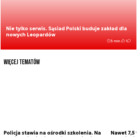
Nie tylko serwis. Sąsiad Polski buduje zakład dla
nowych Leopardów
3 min.
1
Więcej tematów
Policja stawia na ośrodki szkolenia. Na
Nawet 7,5 