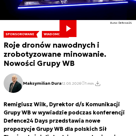
Autor. Defence24
SPONSOROWANE
WIADOMOŚCI
Roje dronów nawodnych i
zrobotyzowane minowanie.
Nowości Grupy WB
Maksymilian Dura
12.05.2026
1 min.
Remigiusz Wilk, Dyrektor d/s Komunikacji
Grupy WB w wywiadzie podczas konferencji
Defence24 Days przedstawia nowe
propozycje Grupy WB dla polskich Sił