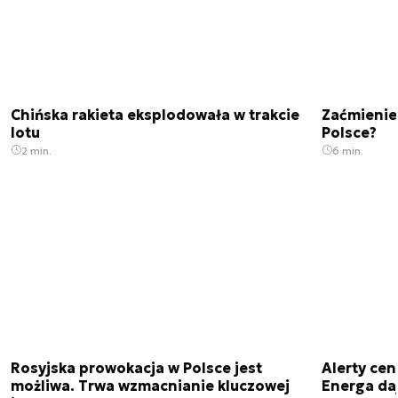
Chińska rakieta eksplodowała w trakcie
Zaćmienie
lotu
Polsce?
2 min.
6 min.
Rosyjska prowokacja w Polsce jest
Alerty cen
możliwa. Trwa wzmacnianie kluczowej
Energa da