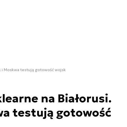
k i Moskwa testują gotowość wojsk
learne na Białorusi.
wa testują gotowość