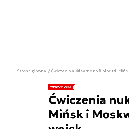
Strona główna
Ćwiczenia nuklearne na Białorusi. Mińs
WIADOMOŚCI
Ćwiczenia nuk
Mińsk i Mosk
wojsk