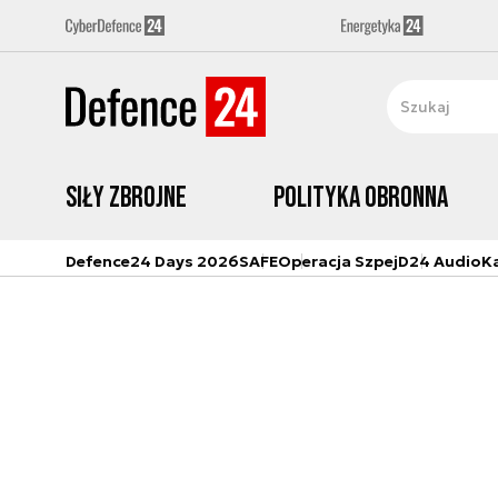
Siły zbrojne
Polityka obronna
Defence24 Days 2026
SAFE
Operacja Szpej
D24 Audio
K