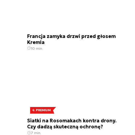
Francja zamyka drzwi przed głosem
Kremla
10 min.
PREMIUM
Siatki na Rosomakach kontra drony.
Czy dadzą skuteczną ochronę?
7 min.