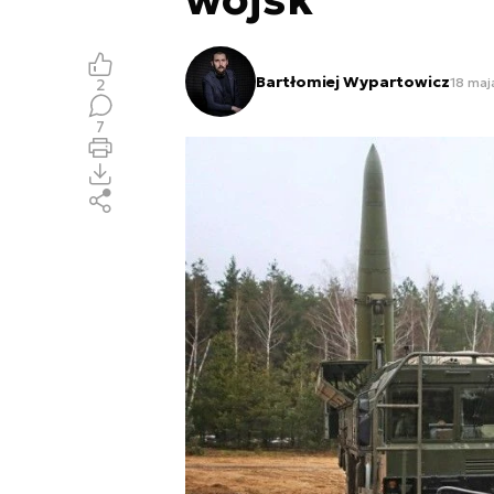
Bartłomiej Wypartowicz
18 maj
2
7