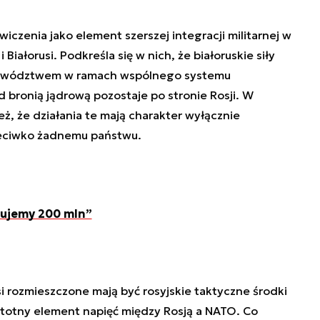
wiczenia jako element szerszej integracji militarnej w
iałorusi. Podkreśla się w nich, że białoruskie siły
 dowództwem w ramach wspólnego systemu
d bronią jądrową pozostaje po stronie Rosji. W
ież, że działania te mają charakter wyłącznie
zeciwko żadnemu państwu.
stujemy 200 mln”
i rozmieszczone mają być rosyjskie taktyczne środki
stotny element napięć między Rosją a NATO. Co