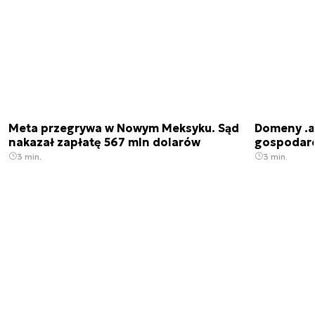
Meta przegrywa w Nowym Meksyku. Sąd
Domeny .ai
nakazał zapłatę 567 mln dolarów
gospodarek
3 min.
3 min.