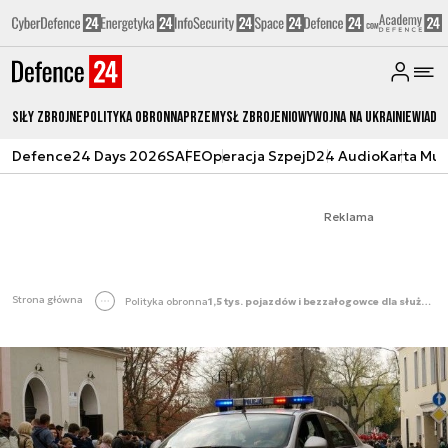
Siły zbrojne
Polityka obronna
Przemysł Zbrojeniowy
Wojna na Ukrainie
Wiado
Defence24 Days 2026
SAFE
Operacja Szpej
D24 Audio
Karta Mu
Reklama
Strona główna
Polityka obronna
1,5 tys. pojazdów i bezzałogowce dla służb mundurowych