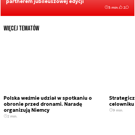
partnerem jubileuszowej edycji
3 min.
2
Więcej tematów
Polska weźmie udział w spotkaniu o
Strategic
obronie przed dronami. Naradę
celowniku 
organizują Niemcy
9 min.
2 min.