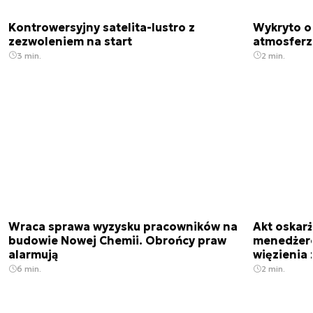
Kontrowersyjny satelita-lustro z
Wykryto o
zezwoleniem na start
atmosfer
3 min.
2 min.
Wraca sprawa wyzysku pracowników na
Akt oskar
budowie Nowej Chemii. Obrońcy praw
menedżero
alarmują
więzienia z
6 min.
2 min.