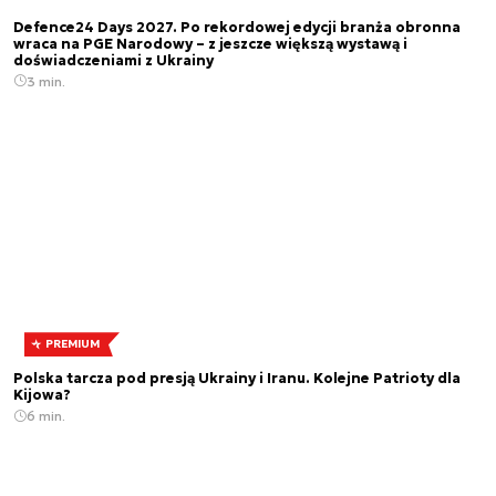
Defence24 Days 2027. Po rekordowej edycji branża obronna
wraca na PGE Narodowy – z jeszcze większą wystawą i
doświadczeniami z Ukrainy
3 min.
PREMIUM
Polska tarcza pod presją Ukrainy i Iranu. Kolejne Patrioty dla
Kijowa?
6 min.