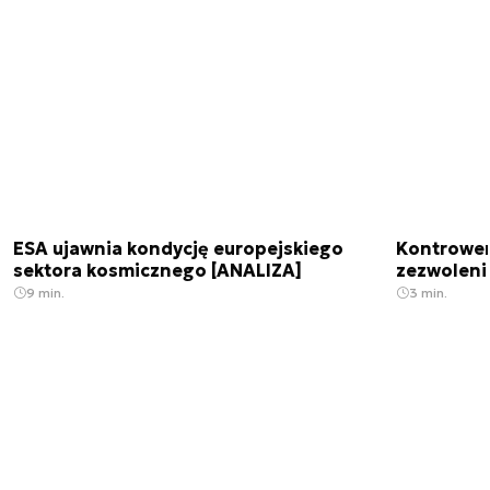
ESA ujawnia kondycję europejskiego
Kontrowers
sektora kosmicznego [ANALIZA]
zezwoleni
9 min.
3 min.