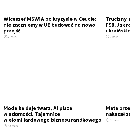
Wiceszef MSWiA po kryzysie w Ceucie:
Trucizny, 
nie zaczniemy w UE budować na nowo
FSB. Jak r
przejść
ukraiński
4 min.
2 min.
Modelka daje twarz, AI pisze
Meta prze
wiadomości. Tajemnice
nakazał z
wielomiliardowego biznesu randkowego
3 min.
19 min.