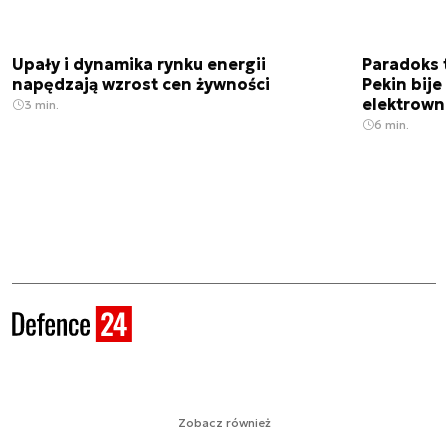
Upały i dynamika rynku energii
Paradoks 
napędzają wzrost cen żywności
Pekin bije
elektrown
3 min.
6 min.
Zobacz również