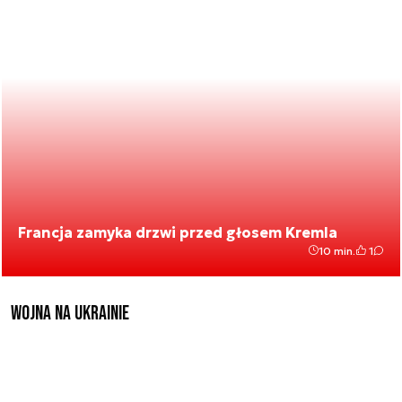
Francja zamyka drzwi przed głosem Kremla
10 min.
1
Wojna na Ukrainie