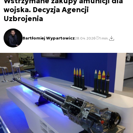
Wstrzymane zakupy amunicji dla
wojska. Decyzja Agencji
Uzbrojenia
Bartłomiej Wypartowicz
28.04.2026
1 min.